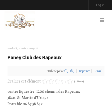
Log in
vendredi, 14 août 2020 13:08
Poney Club des Rapeaux
Taille de police
Imprimer
E-mail
Évaluer cet élément
(0 Votes)
centre Equestre: 1200 chemin des Rapeaux
38410 St Martin d’Uriage
Portable 06 87 58 84 0